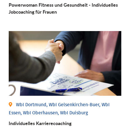
Powerwoman Fitness und Gesund­heit - Individu­elles
Job­coaching für Frauen
WbI Dortmund, WbI Gelsenkirchen-Buer, WbI
Essen, WbI Oberhausen, WbI Duisburg
Individu­elles Karrierecoaching