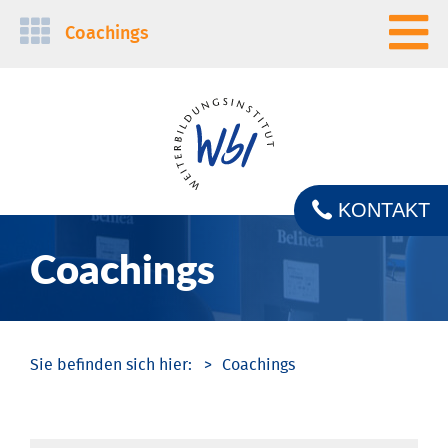
Navigation
Coachings
überspringen
KONTAKT
Coachings
Coachings