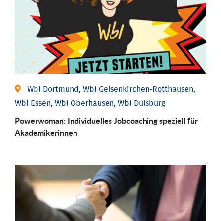
WbI Dortmund, WbI Gelsenkirchen-Rotthausen,
WbI Essen, WbI Oberhausen, WbI Duisburg
Powerwoman: Individu­elles Job­coaching speziell für
Aka­demiker­innen