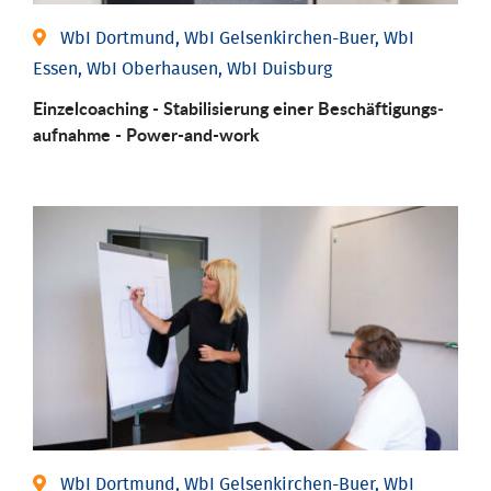
WbI Dortmund, WbI Gelsenkirchen-Buer, WbI
Essen, WbI Oberhausen, WbI Duisburg
Einzel­coaching - Stabili­sierung einer Be­schäftigungs­
aufnahme - Power-and-work
WbI Dortmund, WbI Gelsenkirchen-Buer, WbI