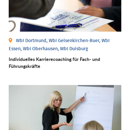
WbI Dortmund, WbI Gelsenkirchen-Buer, WbI
Essen, WbI Oberhausen, WbI Duisburg
Individu­elles Karrierecoaching für Fach-­ und
Führungs­kräfte