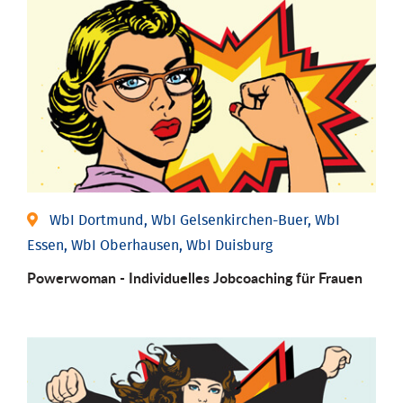
WbI Dortmund, WbI Gelsenkirchen-Buer, WbI
Essen, WbI Oberhausen, WbI Duisburg
Powerwoman - Individu­elles Job­coaching für Frauen