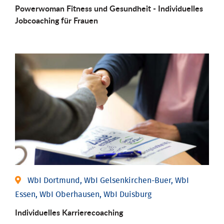
Powerwoman Fitness und Gesund­heit - Individu­elles
Job­coaching für Frauen
WbI Dortmund, WbI Gelsenkirchen-Buer, WbI
Essen, WbI Oberhausen, WbI Duisburg
Individu­elles Karrierecoaching