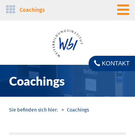
Navigation
Coachings
überspringen
KONTAKT
Coachings
Coachings