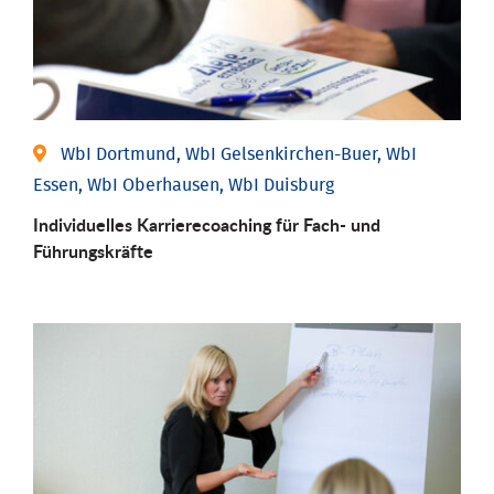
WbI Dortmund, WbI Gelsenkirchen-Buer, WbI
Essen, WbI Oberhausen, WbI Duisburg
Individu­elles Karrierecoaching für Fach-­ und
Führungs­kräfte