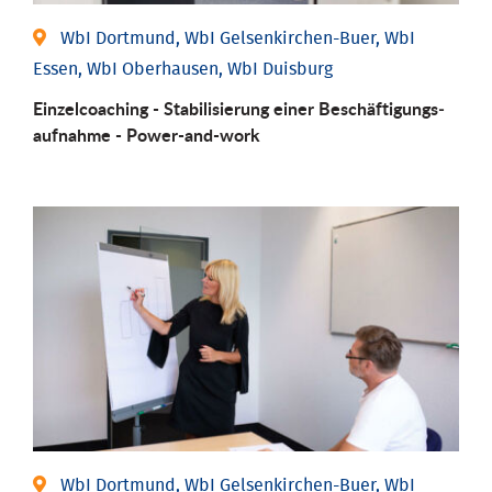
WbI Dortmund, WbI Gelsenkirchen-Buer, WbI
Essen, WbI Oberhausen, WbI Duisburg
Einzel­coaching - Stabili­sierung einer Be­schäftigungs­
aufnahme - Power-and-work
WbI Dortmund, WbI Gelsenkirchen-Buer, WbI