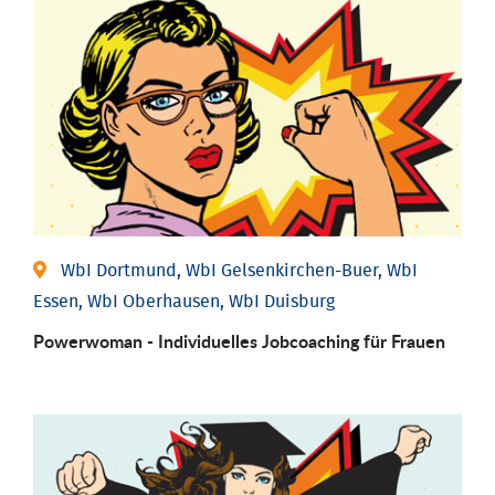
WbI Dortmund, WbI Gelsenkirchen-Buer, WbI
Essen, WbI Oberhausen, WbI Duisburg
Powerwoman - Individu­elles Job­coaching für Frauen