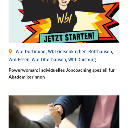
WbI Dortmund, WbI Gelsenkirchen-Rotthausen,
WbI Essen, WbI Oberhausen, WbI Duisburg
Powerwoman: Individu­elles Job­coaching speziell für
Aka­demiker­innen