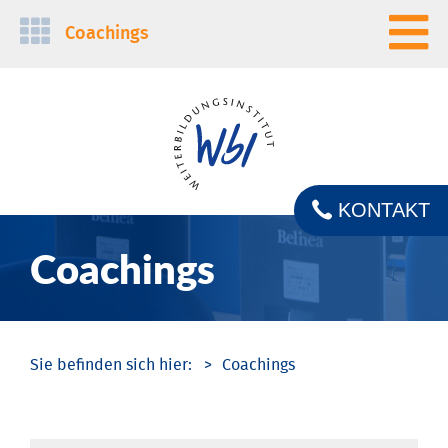
Navigation
Coachings
überspringen
KONTAKT
Coachings
Coachings