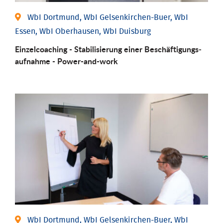
WbI Dortmund, WbI Gelsenkirchen-Buer, WbI
Essen, WbI Oberhausen, WbI Duisburg
Einzel­coaching - Stabili­sierung einer Be­schäftigungs­
aufnahme - Power-and-work
WbI Dortmund, WbI Gelsenkirchen-Buer, WbI