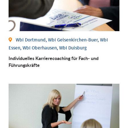
WbI Dortmund, WbI Gelsenkirchen-Buer, WbI
Essen, WbI Oberhausen, WbI Duisburg
Individu­elles Karrierecoaching für Fach-­ und
Führungs­kräfte