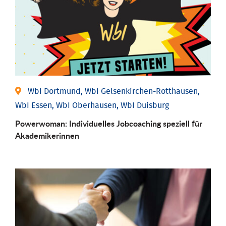
WbI Dortmund, WbI Gelsenkirchen-Rotthausen,
WbI Essen, WbI Oberhausen, WbI Duisburg
Powerwoman: Individu­elles Job­coaching speziell für
Aka­demiker­innen