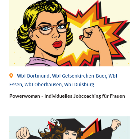
WbI Dortmund, WbI Gelsenkirchen-Buer, WbI
Essen, WbI Oberhausen, WbI Duisburg
Powerwoman - Individu­elles Job­coaching für Frauen