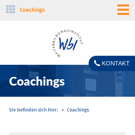
Navigation
Coachings
überspringen
KONTAKT
Coachings
Coachings