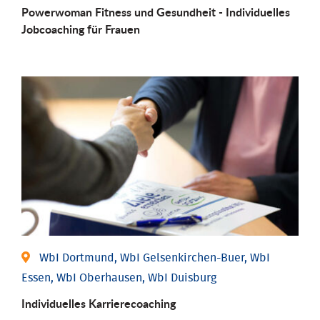
Powerwoman Fitness und Gesund­heit - Individu­elles
Job­coaching für Frauen
WbI Dortmund, WbI Gelsenkirchen-Buer, WbI
Essen, WbI Oberhausen, WbI Duisburg
Individu­elles Karrierecoaching