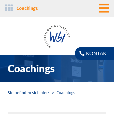
Navigation
Coachings
überspringen
KONTAKT
Coachings
Coachings