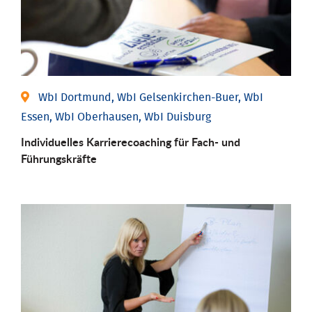
WbI Dortmund, WbI Gelsenkirchen-Buer, WbI
Essen, WbI Oberhausen, WbI Duisburg
Individu­elles Karrierecoaching für Fach-­ und
Führungs­kräfte