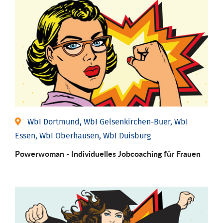
WbI Dortmund, WbI Gelsenkirchen-Buer, WbI
Essen, WbI Oberhausen, WbI Duisburg
Powerwoman - Individu­elles Job­coaching für Frauen