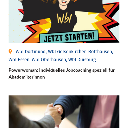
WbI Dortmund, WbI Gelsenkirchen-Rotthausen,
WbI Essen, WbI Oberhausen, WbI Duisburg
Powerwoman: Individu­elles Job­coaching speziell für
Aka­demiker­innen