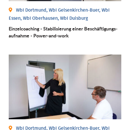
WbI Dortmund, WbI Gelsenkirchen-Buer, WbI
Essen, WbI Oberhausen, WbI Duisburg
Einzel­coaching - Stabili­sierung einer Be­schäftigungs­
aufnahme - Power-and-work
WbI Dortmund, WbI Gelsenkirchen-Buer, WbI