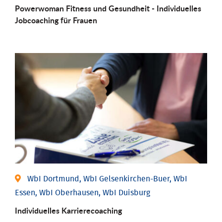
Powerwoman Fitness und Gesund­heit - Individu­elles
Job­coaching für Frauen
WbI Dortmund, WbI Gelsenkirchen-Buer, WbI
Essen, WbI Oberhausen, WbI Duisburg
Individu­elles Karrierecoaching