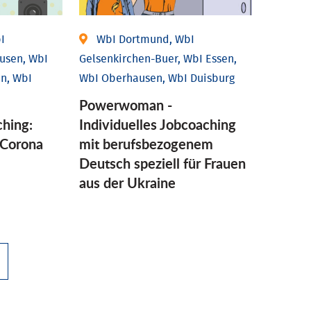
I
WbI Dortmund, WbI
usen, WbI
Gelsenkirchen-Buer, WbI Essen,
n, WbI
WbI Oberhausen, WbI Duisburg
Powerwoman -
ching:
Individuelles Jobcoaching
Corona
mit berufsbezogenem
Deutsch speziell für Frauen
aus der Ukraine