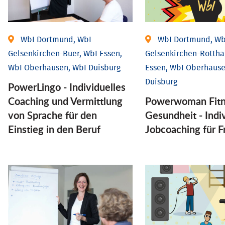
WbI Dortmund, WbI
WbI Dortmund, Wb
Gelsenkirchen-Buer, WbI Essen,
Gelsenkirchen-Rottha
WbI Oberhausen, WbI Duisburg
Essen, WbI Oberhause
Duisburg
PowerLingo - Individuelles
Coaching und Vermittlung
Powerwoman Fitn
von Sprache für den
Gesund­heit - Indiv
Einstieg in den Beruf
Job­coaching für 