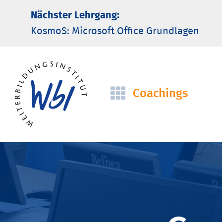
Nächster Lehrgang:
KosmoS: Microsoft Office Grund­lagen
Coachings
Navigation
überspringen