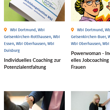
WbI Dortmund, WbI
WbI Dortmund, Wb
Gelsenkirchen-Rotthausen, WbI
Gelsenkirchen-Buer, W
Essen, WbI Oberhausen, WbI
WbI Oberhausen, WbI
Duisburg
Powerwoman - Ind
Individuelles Coaching zur
elles Job­coaching
Potenzialentfaltung
Frauen