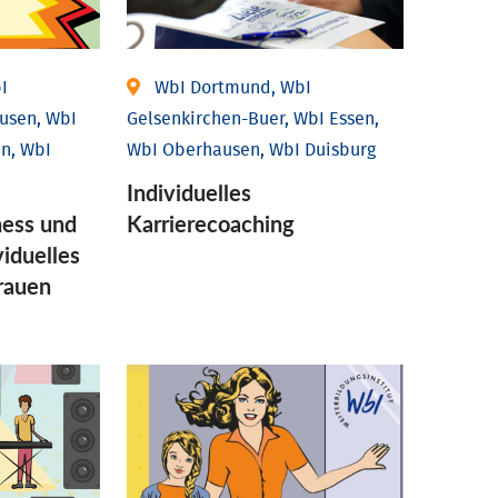
I
WbI Dortmund, WbI
usen, WbI
Gelsenkirchen-Buer, WbI Essen,
n, WbI
WbI Oberhausen, WbI Duisburg
Individu­elles
ess und
Karrierecoaching
idu­elles
Frauen