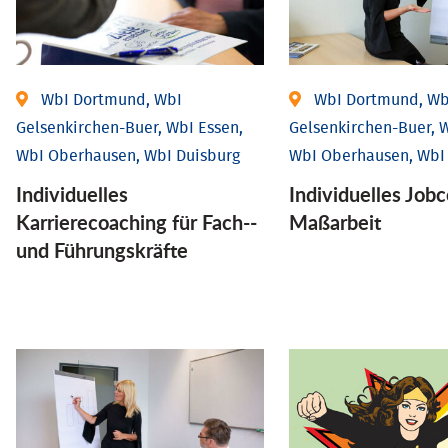
WbI Dortmund, WbI
WbI Dortmund, Wb
Gelsenkirchen-Buer, WbI Essen,
Gelsenkirchen-Buer, W
WbI Oberhausen, WbI Duisburg
WbI Oberhausen, WbI
Individu­elles
Individu­elles Job­
Karrierecoaching für Fach-­
Maßarbeit
und Führungs­kräfte