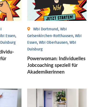
I
WbI Dortmund, WbI
bI Essen,
Gelsenkirchen-Rotthausen, WbI
 Duisburg
Essen, WbI Oberhausen, WbI
Duisburg
ividu­
 für
Powerwoman: Individu­elles
Job­coaching speziell für
Aka­demiker­innen