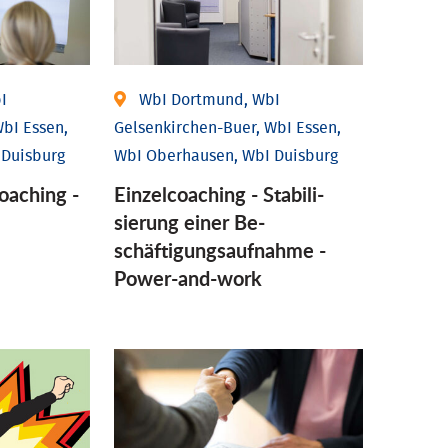
I
WbI Dortmund, WbI
bI Essen,
Gelsenkirchen-Buer, WbI Essen,
 Duisburg
WbI Oberhausen, WbI Duisburg
coaching -
Einzel­coaching - Stabili­
sierung einer Be­
schäftigungs­aufnahme -
Power-and-work