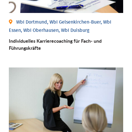
WbI Dortmund, WbI Gelsenkirchen-Buer, WbI
Essen, WbI Oberhausen, WbI Duisburg
Individu­elles Karrierecoaching für Fach-­ und
Führungs­kräfte