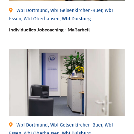
WbI Dortmund, WbI Gelsenkirchen-Buer, WbI
Essen, WbI Oberhausen, WbI Duisburg
Individu­elles Job­coaching - Maßarbeit
WbI Dortmund, WbI Gelsenkirchen-Buer, WbI
Essen, WbI Oberhausen, WbI Duisburg