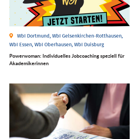
WbI Dortmund, WbI Gelsenkirchen-Rotthausen,
WbI Essen, WbI Oberhausen, WbI Duisburg
Powerwoman: Individu­elles Job­coaching speziell für
Aka­demiker­innen