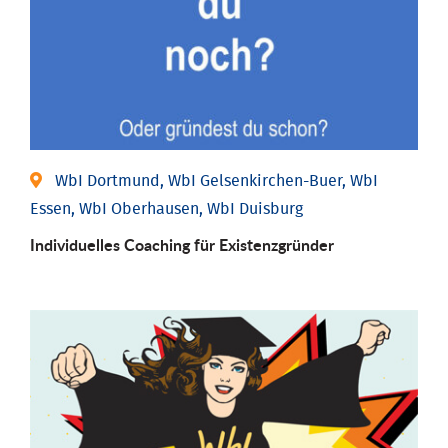
WbI Dortmund, WbI Gelsenkirchen-Buer, WbI
Essen, WbI Oberhausen, WbI Duisburg
Individu­elles Coaching für Existenz­gründer