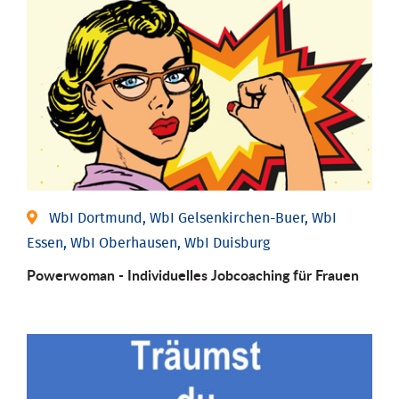
WbI Dortmund, WbI Gelsenkirchen-Buer, WbI
Essen, WbI Oberhausen, WbI Duisburg
Powerwoman - Individu­elles Job­coaching für Frauen