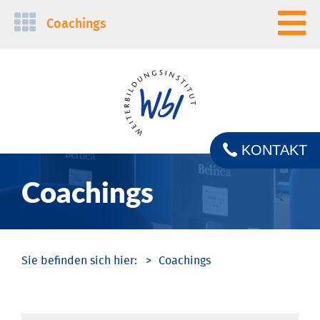
Navigation
Coachings
überspringen
KONTAKT
Coachings
Coachings