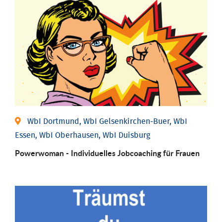
WbI Dortmund, WbI Gelsenkirchen-Buer, WbI
Essen, WbI Oberhausen, WbI Duisburg
Powerwoman - Individu­elles Job­coaching für Frauen