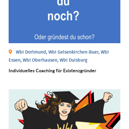
WbI Dortmund, WbI Gelsenkirchen-Buer, WbI
Essen, WbI Oberhausen, WbI Duisburg
Individu­elles Coaching für Existenz­gründer