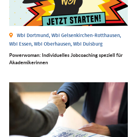
WbI Dortmund, WbI Gelsenkirchen-Rotthausen,
WbI Essen, WbI Oberhausen, WbI Duisburg
Powerwoman: Individu­elles Job­coaching speziell für
Aka­demiker­innen