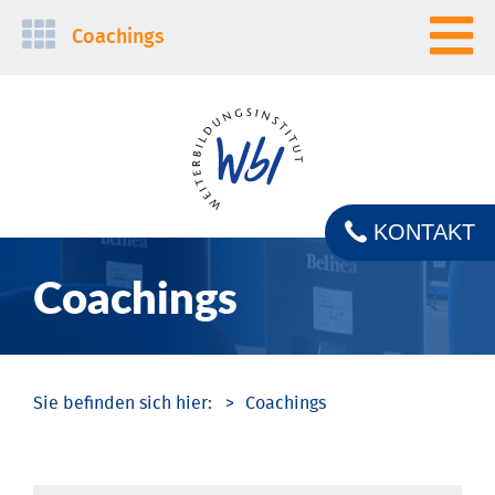
Navigation
Coachings
überspringen
KONTAKT
Coachings
Coachings