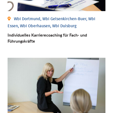
WbI Dortmund, WbI Gelsenkirchen-Buer, WbI
Essen, WbI Oberhausen, WbI Duisburg
Individu­elles Karrierecoaching für Fach-­ und
Führungs­kräfte