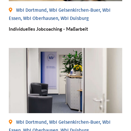
WbI Dortmund, WbI Gelsenkirchen-Buer, WbI
Essen, WbI Oberhausen, WbI Duisburg
Individu­elles Job­coaching - Maßarbeit
WbI Dortmund, WbI Gelsenkirchen-Buer, WbI
Essen, WbI Oberhausen, WbI Duisburg