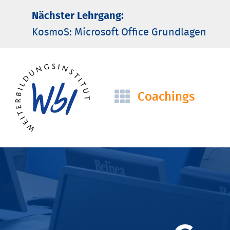
Nächster Lehrgang:
KosmoS: Microsoft Office Grund­lagen
Coachings
Navigation
überspringen