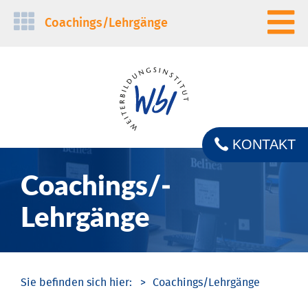
Navigation
Coachings/­Lehrgänge
überspringen
KONTAKT
Coachings/­
Lehrgänge
Coachings/­Lehrgänge