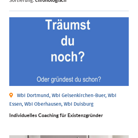
Sortierung:
chronologisch
WbI Dortmund, WbI Gelsenkirchen-Buer, WbI
Essen, WbI Oberhausen, WbI Duisburg
Individu­elles Coaching für Existenz­gründer