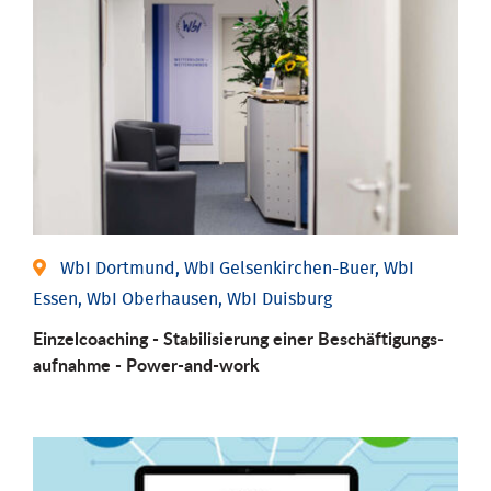
WbI Dortmund, WbI Gelsenkirchen-Buer, WbI
Essen, WbI Oberhausen, WbI Duisburg
Einzel­coaching - Stabili­sierung einer Be­schäftigungs­
aufnahme - Power-and-work