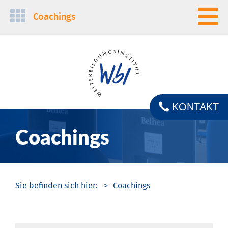
Navigation
Coachings
überspringen
KONTAKT
Coachings
Coachings