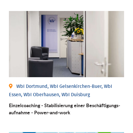
WbI Dortmund, WbI Gelsenkirchen-Buer, WbI
Essen, WbI Oberhausen, WbI Duisburg
Einzel­coaching - Stabili­sierung einer Be­schäftigungs­
aufnahme - Power-and-work