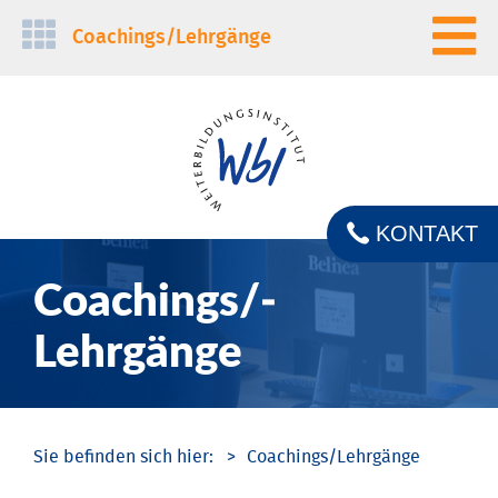
Navigation
Coachings/­Lehrgänge
überspringen
KONTAKT
Coachings/­
Lehrgänge
Coachings/­Lehrgänge