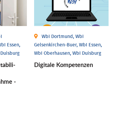
I
WbI Dortmund, WbI
bI Essen,
Gelsenkirchen-Buer, WbI Essen,
 Duisburg
WbI Oberhausen, WbI Duisburg
tabili­
Digitale Kompetenzen
ahme -