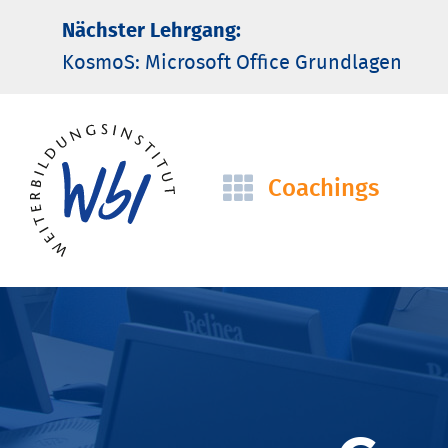
Nächster Lehrgang:
KosmoS: Microsoft Office Grund­lagen
Coachings
Navigation
überspringen