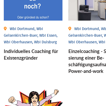
WbI Dortmund, WbI
WbI Dortmund, Wb
Gelsenkirchen-Buer, WbI Essen,
Gelsenkirchen-Buer, W
WbI Oberhausen, WbI Duisburg
WbI Oberhausen, WbI
Individu­elles Coaching für
Einzel­coaching - S
Existenz­gründer
sierung einer Be­
schäftigungs­aufn
Power-and-work