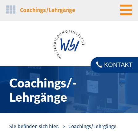
Navigation
Coachings/­Lehrgänge
überspringen
KONTAKT
Coachings/­
Lehrgänge
Coachings/­Lehrgänge