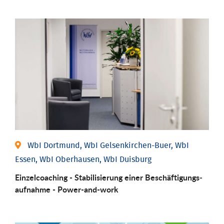
WbI Dortmund, WbI Gelsenkirchen-Buer, WbI
Essen, WbI Oberhausen, WbI Duisburg
Einzel­coaching - Stabili­sierung einer Be­schäftigungs­
aufnahme - Power-and-work