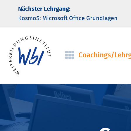
Nächster Lehrgang:
KosmoS: Microsoft Office Grund­lagen
Coachings/­Lehr
Navigation
überspringen