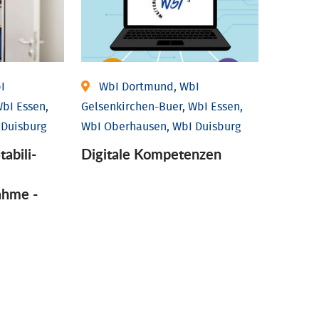
I
WbI Dortmund, WbI
bI Essen,
Gelsenkirchen-Buer, WbI Essen,
 Duisburg
WbI Oberhausen, WbI Duisburg
tabili­
Digitale Kompetenzen
ahme -