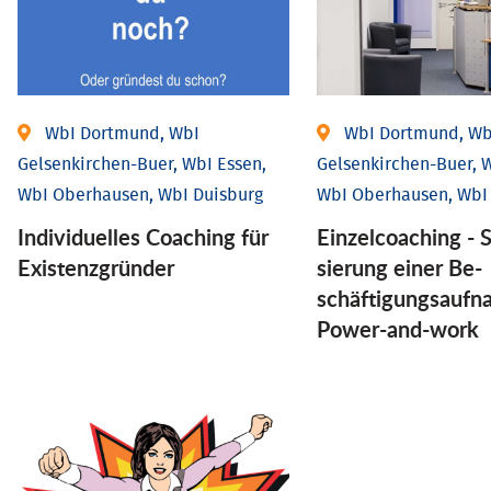
WbI Dortmund, WbI
WbI Dortmund, Wb
Gelsenkirchen-Buer, WbI Essen,
Gelsenkirchen-Buer, W
WbI Oberhausen, WbI Duisburg
WbI Oberhausen, WbI
Individu­elles Coaching für
Einzel­coaching - S
Existenz­gründer
sierung einer Be­
schäftigungs­aufn
Power-and-work