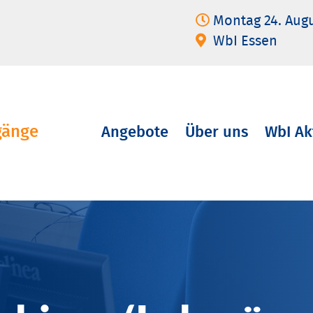
Montag 24. Aug
WbI Essen
gänge
Angebote
Über uns
WbI Ak
Navigation
überspringen