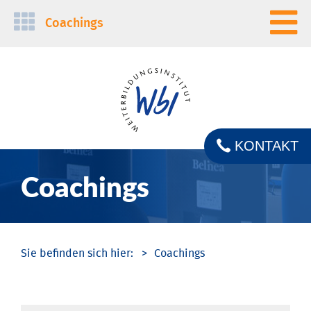
Navigation
Coachings
überspringen
KONTAKT
Coachings
Coachings