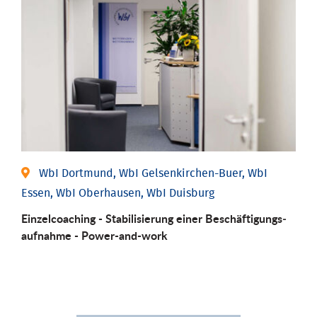
WbI Dortmund, WbI Gelsenkirchen-Buer, WbI
Essen, WbI Oberhausen, WbI Duisburg
Einzel­coaching - Stabili­sierung einer Be­schäftigungs­
aufnahme - Power-and-work