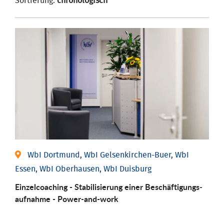
Sortierung:
chronologisch
WbI Dortmund, WbI Gelsenkirchen-Buer, WbI
Essen, WbI Oberhausen, WbI Duisburg
Einzel­coaching - Stabili­sierung einer Be­schäftigungs­
aufnahme - Power-and-work