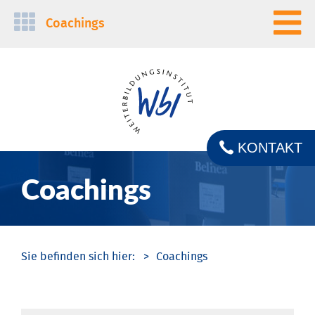
Navigation
Coachings
überspringen
KONTAKT
Coachings
Coachings