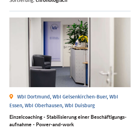
Sortierung:
chronologisch
WbI Dortmund, WbI Gelsenkirchen-Buer, WbI
Essen, WbI Oberhausen, WbI Duisburg
Einzel­coaching - Stabili­sierung einer Be­schäftigungs­
aufnahme - Power-and-work