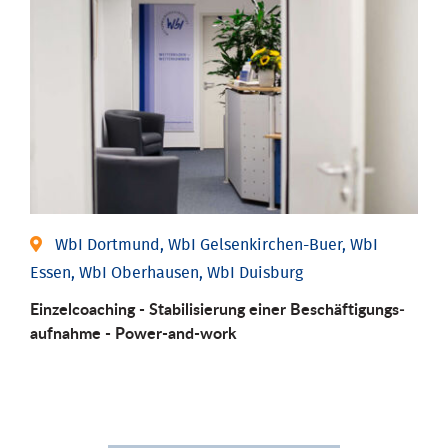
WbI Dortmund, WbI Gelsenkirchen-Buer, WbI
Essen, WbI Oberhausen, WbI Duisburg
Einzel­coaching - Stabili­sierung einer Be­schäftigungs­
aufnahme - Power-and-work