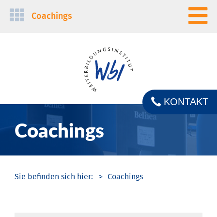
Navigation
Coachings
überspringen
KONTAKT
Coachings
Coachings