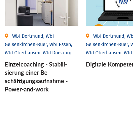
WbI Dortmund, WbI
WbI Dortmund, Wb
Gelsenkirchen-Buer, WbI Essen,
Gelsenkirchen-Buer, W
WbI Oberhausen, WbI Duisburg
WbI Oberhausen, WbI
Einzel­coaching - Stabili­
Digitale Kompete
sierung einer Be­
schäftigungs­aufnahme -
Power-and-work