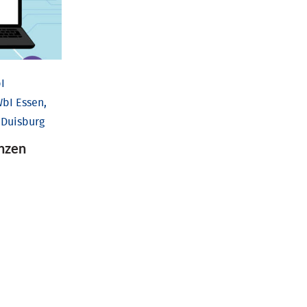
I
bI Essen,
 Duisburg
nzen