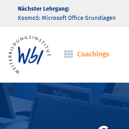
Nächster Lehrgang:
KosmoS: Microsoft Office Grund­lagen
Coachings
Navigation
überspringen