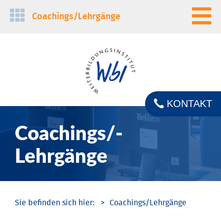
Navigation
Coachings/­Lehrgänge
überspringen
KONTAKT
Coachings/­
Lehrgänge
Coachings/­Lehrgänge