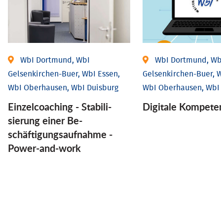
WbI Dortmund, WbI
WbI Dortmund, Wb
Gelsenkirchen-Buer, WbI Essen,
Gelsenkirchen-Buer, W
WbI Oberhausen, WbI Duisburg
WbI Oberhausen, WbI
Einzel­coaching - Stabili­
Digitale Kompete
sierung einer Be­
schäftigungs­aufnahme -
Power-and-work