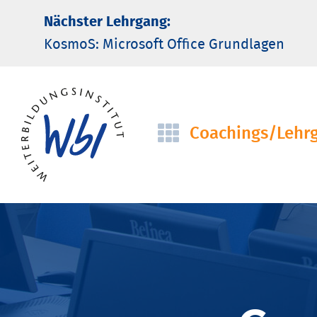
Nächster Lehrgang:
KosmoS: Microsoft Office Grund­lagen
Coachings/­Lehr
Navigation
überspringen