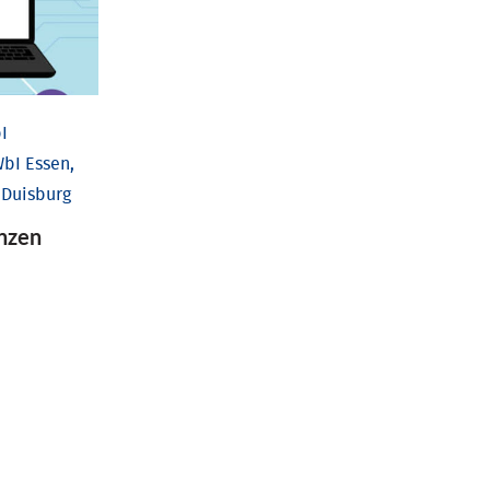
I
bI Essen,
 Duisburg
nzen