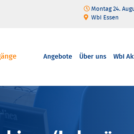
Montag 24. Aug
WbI Essen
gänge
Angebote
Über uns
WbI Ak
Navigation
überspringen