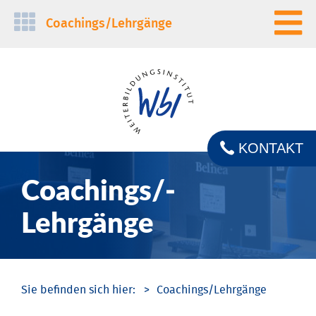
Navigation
Coachings/­Lehrgänge
überspringen
KONTAKT
Coachings/­
Lehrgänge
Coachings/­Lehrgänge