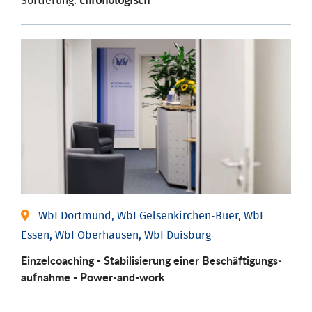
Sortierung:
chronologisch
WbI Dortmund, WbI Gelsenkirchen-Buer, WbI
Essen, WbI Oberhausen, WbI Duisburg
Einzel­coaching - Stabili­sierung einer Be­schäftigungs­
aufnahme - Power-and-work