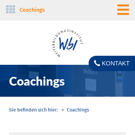
Navigation
Coachings
überspringen
KONTAKT
Coachings
Coachings