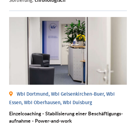
Sortierung:
chronologisch
WbI Dortmund, WbI Gelsenkirchen-Buer, WbI
Essen, WbI Oberhausen, WbI Duisburg
Einzel­coaching - Stabili­sierung einer Be­schäftigungs­
aufnahme - Power-and-work