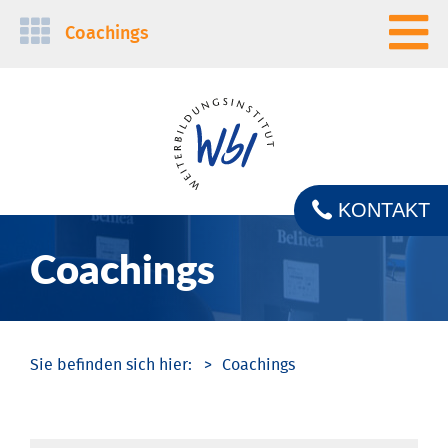
Navigation
Coachings
überspringen
KONTAKT
Coachings
Coachings