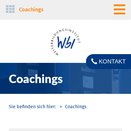
Navigation
Coachings
überspringen
KONTAKT
Coachings
Coachings