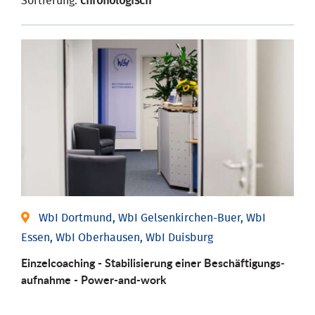
Sortierung:
chronologisch
WbI Dortmund, WbI Gelsenkirchen-Buer, WbI
Essen, WbI Oberhausen, WbI Duisburg
Einzel­coaching - Stabili­sierung einer Be­schäftigungs­
aufnahme - Power-and-work