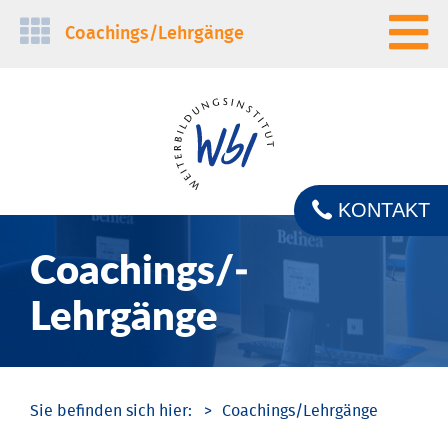
Navigation
Coachings/­Lehrgänge
überspringen
KONTAKT
Coachings/­
Lehrgänge
Coachings/­Lehrgänge