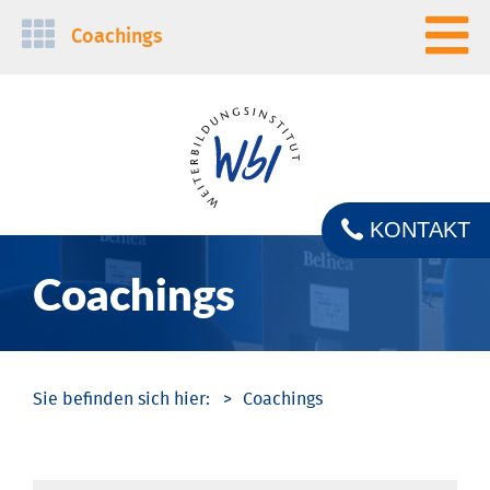
Navigation
Coachings
überspringen
KONTAKT
Coachings
Coachings