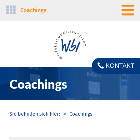
Navigation
Coachings
überspringen
KONTAKT
Coachings
Coachings