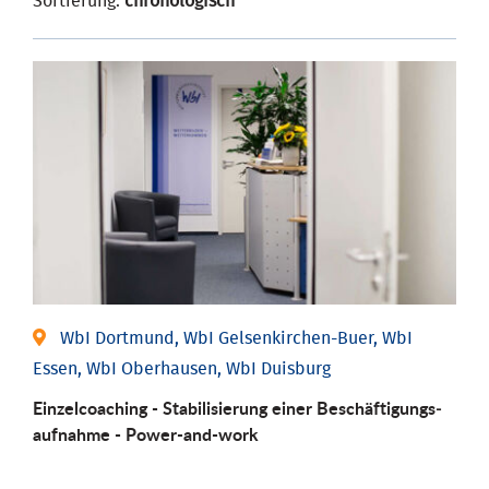
Sortierung:
chronologisch
WbI Dortmund, WbI Gelsenkirchen-Buer, WbI
Essen, WbI Oberhausen, WbI Duisburg
Einzel­coaching - Stabili­sierung einer Be­schäftigungs­
aufnahme - Power-and-work