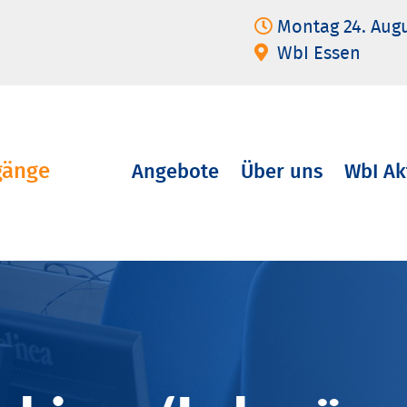
Montag 24. Aug
WbI Essen
gänge
Angebote
Über uns
WbI Ak
Navigation
überspringen