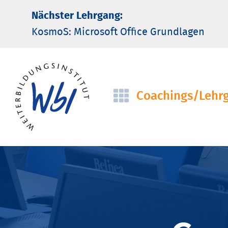
Nächster Lehrgang:
KosmoS: Microsoft Office Grund­lagen
Coachings/­Lehr
Navigation
überspringen