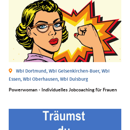
WbI Dortmund, WbI Gelsenkirchen-Buer, WbI
Essen, WbI Oberhausen, WbI Duisburg
Powerwoman - Individu­elles Job­coaching für Frauen