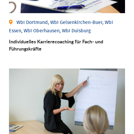
WbI Dortmund, WbI Gelsenkirchen-Buer, WbI
Essen, WbI Oberhausen, WbI Duisburg
Individu­elles Karrierecoaching für Fach-­ und
Führungs­kräfte