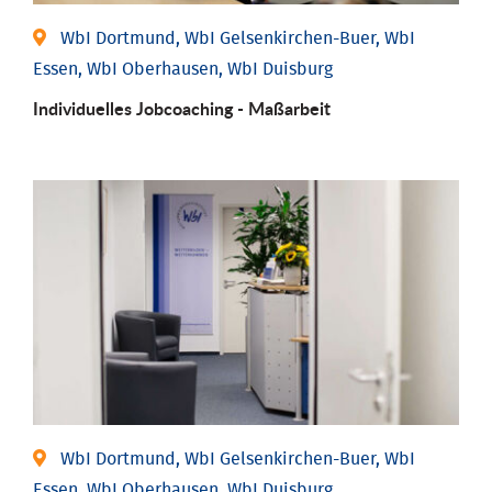
WbI Dortmund, WbI Gelsenkirchen-Buer, WbI
Essen, WbI Oberhausen, WbI Duisburg
Individu­elles Job­coaching - Maßarbeit
WbI Dortmund, WbI Gelsenkirchen-Buer, WbI
Essen, WbI Oberhausen, WbI Duisburg