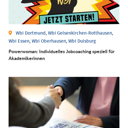
WbI Dortmund, WbI Gelsenkirchen-Rotthausen,
WbI Essen, WbI Oberhausen, WbI Duisburg
Powerwoman: Individu­elles Job­coaching speziell für
Aka­demiker­innen