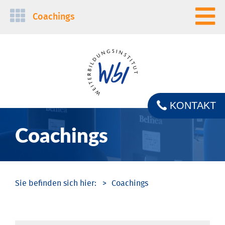
Navigation
Coachings
überspringen
KONTAKT
Coachings
Coachings