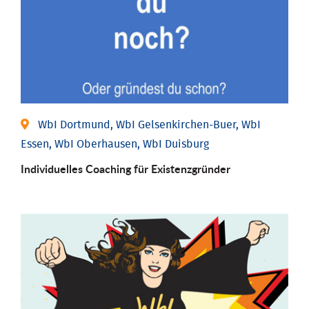
WbI Dortmund, WbI Gelsenkirchen-Buer, WbI
Essen, WbI Oberhausen, WbI Duisburg
Individu­elles Coaching für Existenz­gründer