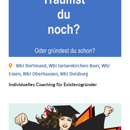
WbI Dortmund, WbI Gelsenkirchen-Buer, WbI
Essen, WbI Oberhausen, WbI Duisburg
Individu­elles Coaching für Existenz­gründer