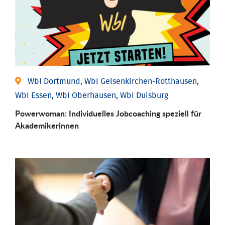
WbI Dortmund, WbI Gelsenkirchen-Rotthausen,
WbI Essen, WbI Oberhausen, WbI Duisburg
Powerwoman: Individu­elles Job­coaching speziell für
Aka­demiker­innen