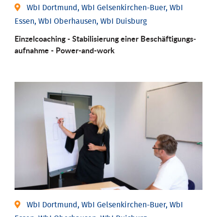
WbI Dortmund, WbI Gelsenkirchen-Buer, WbI
Essen, WbI Oberhausen, WbI Duisburg
Einzel­coaching - Stabili­sierung einer Be­schäftigungs­
aufnahme - Power-and-work
WbI Dortmund, WbI Gelsenkirchen-Buer, WbI