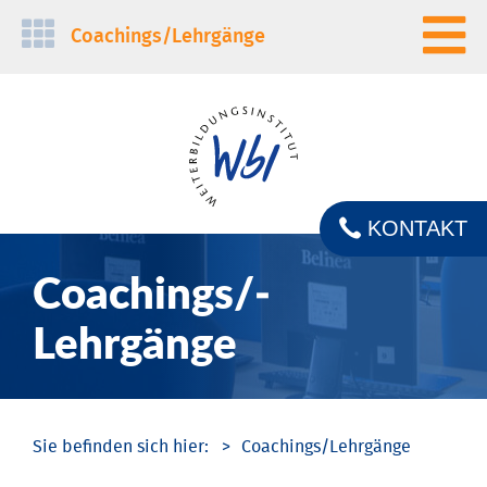
Navigation
Coachings/­Lehrgänge
überspringen
KONTAKT
Coachings/­
Lehrgänge
Coachings/­Lehrgänge