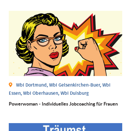
WbI Dortmund, WbI Gelsenkirchen-Buer, WbI
Essen, WbI Oberhausen, WbI Duisburg
Powerwoman - Individu­elles Job­coaching für Frauen