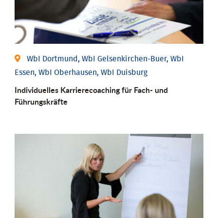
WbI Dortmund, WbI Gelsenkirchen-Buer, WbI
Essen, WbI Oberhausen, WbI Duisburg
Individu­elles Karrierecoaching für Fach-­ und
Führungs­kräfte