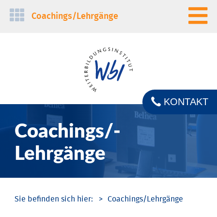
Navigation
Coachings/­Lehrgänge
überspringen
KONTAKT
Coachings/­
Lehrgänge
Coachings/­Lehrgänge