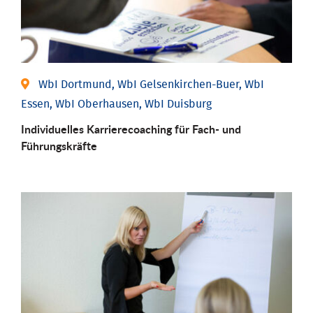
WbI Dortmund, WbI Gelsenkirchen-Buer, WbI
Essen, WbI Oberhausen, WbI Duisburg
Individu­elles Karrierecoaching für Fach-­ und
Führungs­kräfte