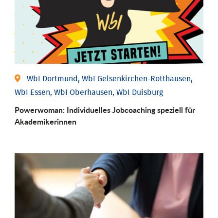
WbI Dortmund, WbI Gelsenkirchen-Rotthausen,
WbI Essen, WbI Oberhausen, WbI Duisburg
Powerwoman: Individu­elles Job­coaching speziell für
Aka­demiker­innen