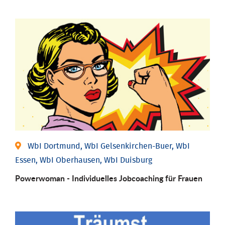
WbI Dortmund, WbI Gelsenkirchen-Buer, WbI
Essen, WbI Oberhausen, WbI Duisburg
Powerwoman - Individu­elles Job­coaching für Frauen