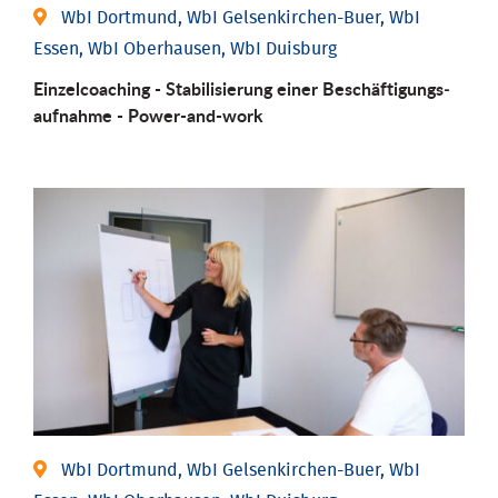
WbI Dortmund, WbI Gelsenkirchen-Buer, WbI
Essen, WbI Oberhausen, WbI Duisburg
Einzel­coaching - Stabili­sierung einer Be­schäftigungs­
aufnahme - Power-and-work
WbI Dortmund, WbI Gelsenkirchen-Buer, WbI