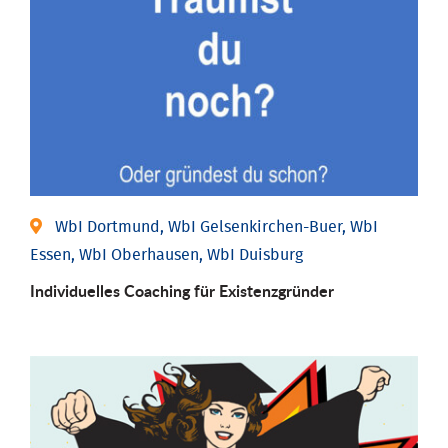
WbI Dortmund, WbI Gelsenkirchen-Buer, WbI
Essen, WbI Oberhausen, WbI Duisburg
Individu­elles Coaching für Existenz­gründer