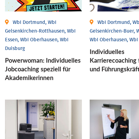
WbI Dortmund, WbI
WbI Dortmund, Wb
Gelsenkirchen-Rotthausen, WbI
Gelsenkirchen-Buer, W
Essen, WbI Oberhausen, WbI
WbI Oberhausen, WbI
Duisburg
Individu­elles
Powerwoman: Individu­elles
Karrierecoaching 
Job­coaching speziell für
und Führungs­kräf
Aka­demiker­innen