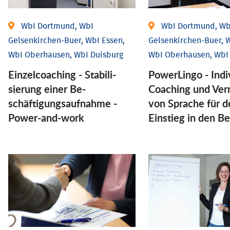
WbI Dortmund, WbI
WbI Dortmund, Wb
Gelsenkirchen-Buer, WbI Essen,
Gelsenkirchen-Buer, W
WbI Oberhausen, WbI Duisburg
WbI Oberhausen, WbI
Einzel­coaching - Stabili­
PowerLingo - Indi
sierung einer Be­
Coaching und Ver
schäftigungs­aufnahme -
von Sprache für d
Power-and-work
Einstieg in den Be