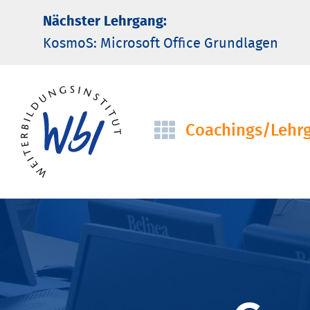
Nächster Lehrgang:
KosmoS: Microsoft Office Grund­lagen
Coachings/­Lehr
Navigation
überspringen