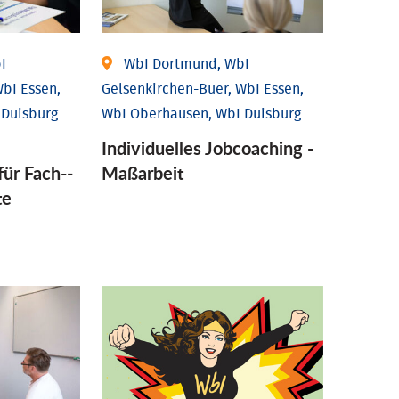
I
WbI Dortmund, WbI
bI Essen,
Gelsenkirchen-Buer, WbI Essen,
 Duisburg
WbI Oberhausen, WbI Duisburg
Individu­elles Job­coaching -
für Fach-­
Maßarbeit
te