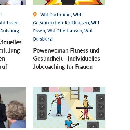
I
WbI Dortmund, WbI
bI Essen,
Gelsenkirchen-Rotthausen, WbI
 Duisburg
Essen, WbI Oberhausen, WbI
Duisburg
viduelles
mittlung
Powerwoman Fitness und
en
Gesund­heit - Individu­elles
ruf
Job­coaching für Frauen