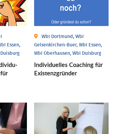
I
WbI Dortmund, WbI
bI Essen,
Gelsenkirchen-Buer, WbI Essen,
 Duisburg
WbI Oberhausen, WbI Duisburg
ividu­
Individu­elles Coaching für
 für
Existenz­gründer