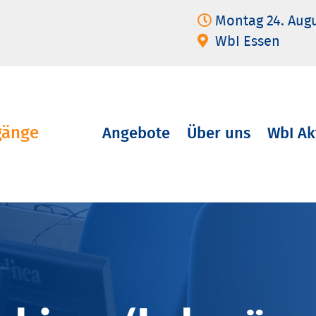
Montag 24. Aug
WbI Essen
gänge
Angebote
Über uns
WbI Ak
Navigation
überspringen