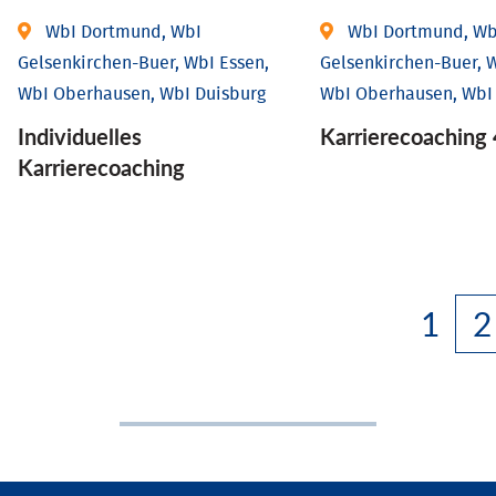
WbI Dortmund, WbI
WbI Dortmund, Wb
Gelsenkirchen-Buer, WbI Essen,
Gelsenkirchen-Buer, W
WbI Oberhausen, WbI Duisburg
WbI Oberhausen, WbI
Individu­elles
Karriere­coaching 
Karrierecoaching
1
2