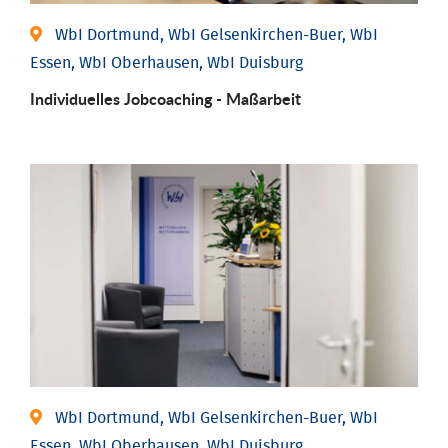
WbI Dortmund, WbI Gelsenkirchen-Buer, WbI
Essen, WbI Oberhausen, WbI Duisburg
Individu­elles Job­coaching - Maßarbeit
WbI Dortmund, WbI Gelsenkirchen-Buer, WbI
Essen, WbI Oberhausen, WbI Duisburg