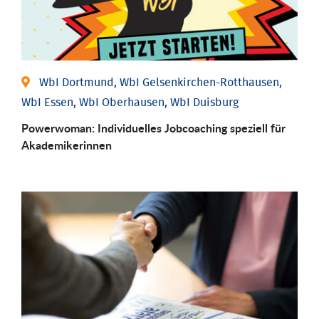
WbI Dortmund, WbI Gelsenkirchen-Rotthausen,
WbI Essen, WbI Oberhausen, WbI Duisburg
Powerwoman: Individu­elles Job­coaching speziell für
Aka­demiker­innen