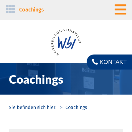
Navigation
Coachings
überspringen
KONTAKT
Coachings
Coachings