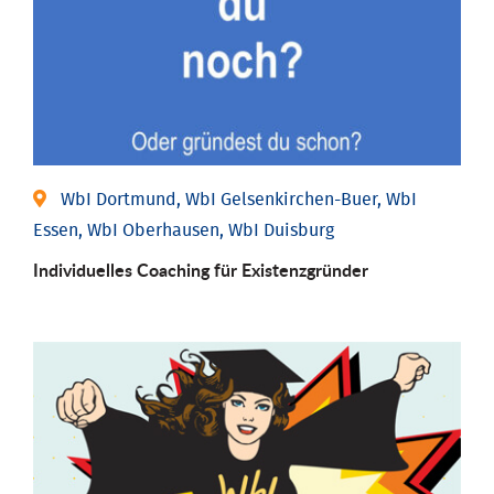
WbI Dortmund, WbI Gelsenkirchen-Buer, WbI
Essen, WbI Oberhausen, WbI Duisburg
Individu­elles Coaching für Existenz­gründer