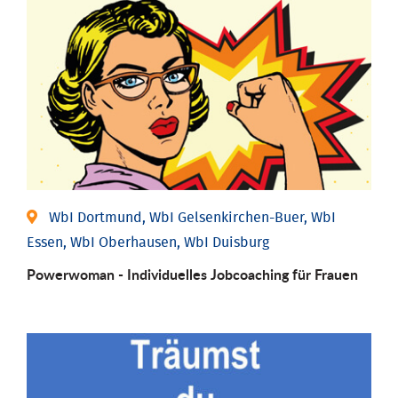
WbI Dortmund, WbI Gelsenkirchen-Buer, WbI
Essen, WbI Oberhausen, WbI Duisburg
Powerwoman - Individu­elles Job­coaching für Frauen