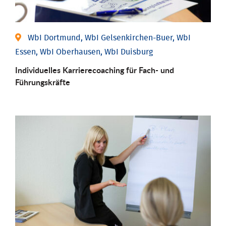
WbI Dortmund, WbI Gelsenkirchen-Buer, WbI
Essen, WbI Oberhausen, WbI Duisburg
Individu­elles Karrierecoaching für Fach-­ und
Führungs­kräfte