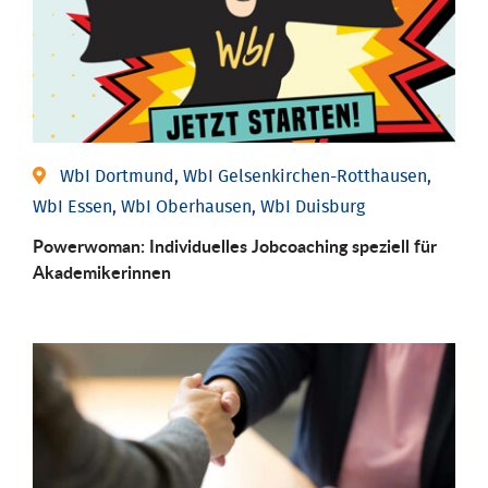
WbI Dortmund, WbI Gelsenkirchen-Rotthausen,
WbI Essen, WbI Oberhausen, WbI Duisburg
Powerwoman: Individu­elles Job­coaching speziell für
Aka­demiker­innen