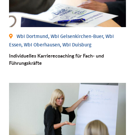
WbI Dortmund, WbI Gelsenkirchen-Buer, WbI
Essen, WbI Oberhausen, WbI Duisburg
Individu­elles Karrierecoaching für Fach-­ und
Führungs­kräfte