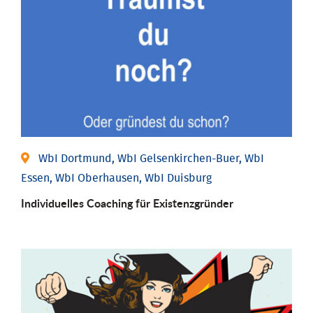
WbI Dortmund, WbI Gelsenkirchen-Buer, WbI
Essen, WbI Oberhausen, WbI Duisburg
Individu­elles Coaching für Existenz­gründer