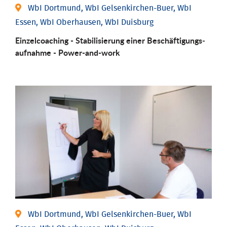
WbI Dortmund, WbI Gelsenkirchen-Buer, WbI
Essen, WbI Oberhausen, WbI Duisburg
Einzel­coaching - Stabili­sierung einer Be­schäftigungs­
aufnahme - Power-and-work
WbI Dortmund, WbI Gelsenkirchen-Buer, WbI