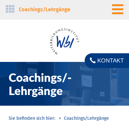
Navigation
Coachings/­Lehrgänge
überspringen
KONTAKT
Coachings/­
Lehrgänge
Coachings/­Lehrgänge