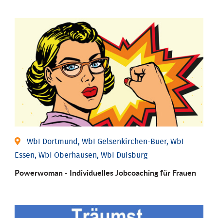
WbI Dortmund, WbI Gelsenkirchen-Buer, WbI
Essen, WbI Oberhausen, WbI Duisburg
Powerwoman - Individu­elles Job­coaching für Frauen