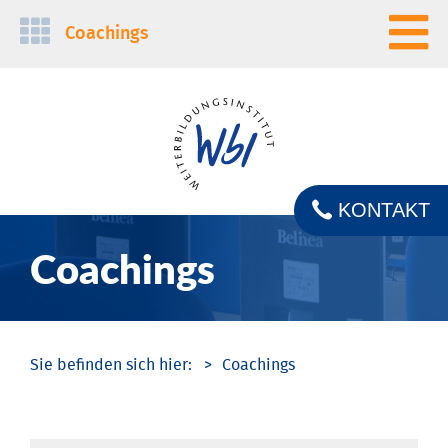
Navigation
Coachings
überspringen
KONTAKT
Coachings
Coachings