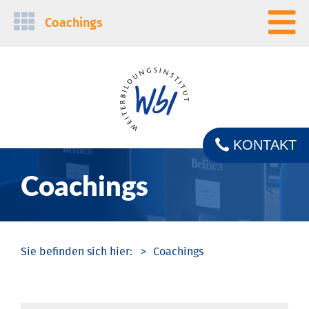
Navigation
Coachings
überspringen
KONTAKT
Coachings
Coachings