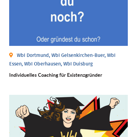
WbI Dortmund, WbI Gelsenkirchen-Buer, WbI
Essen, WbI Oberhausen, WbI Duisburg
Individu­elles Coaching für Existenz­gründer