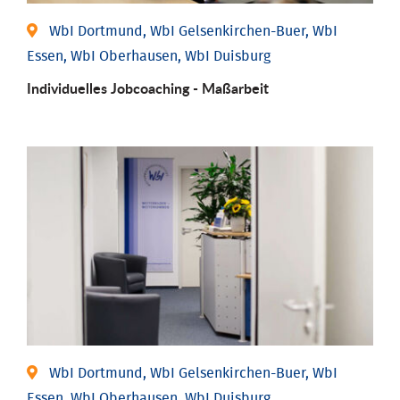
WbI Dortmund, WbI Gelsenkirchen-Buer, WbI
Essen, WbI Oberhausen, WbI Duisburg
Individu­elles Job­coaching - Maßarbeit
WbI Dortmund, WbI Gelsenkirchen-Buer, WbI
Essen, WbI Oberhausen, WbI Duisburg