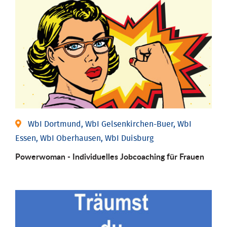
WbI Dortmund, WbI Gelsenkirchen-Buer, WbI
Essen, WbI Oberhausen, WbI Duisburg
Powerwoman - Individu­elles Job­coaching für Frauen