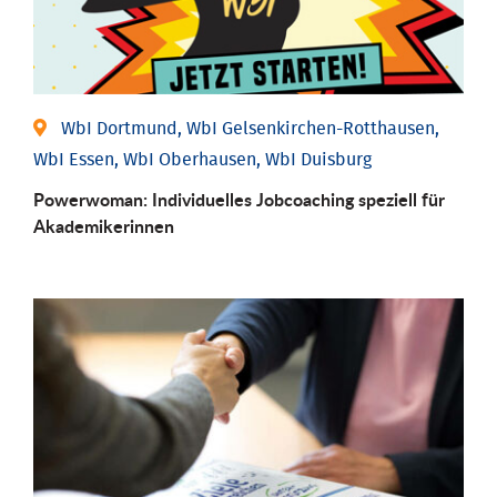
WbI Dortmund, WbI Gelsenkirchen-Rotthausen,
WbI Essen, WbI Oberhausen, WbI Duisburg
Powerwoman: Individu­elles Job­coaching speziell für
Aka­demiker­innen