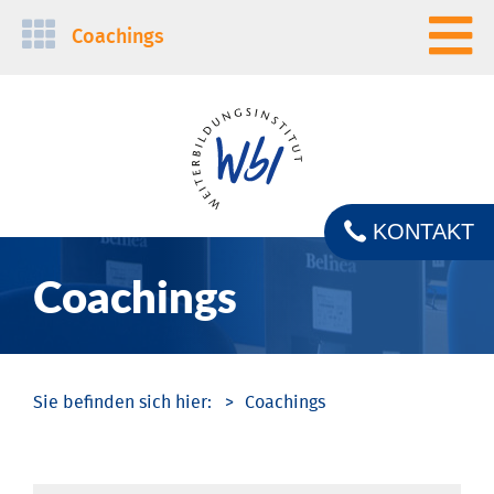
Navigation
Coachings
überspringen
KONTAKT
Coachings
Coachings