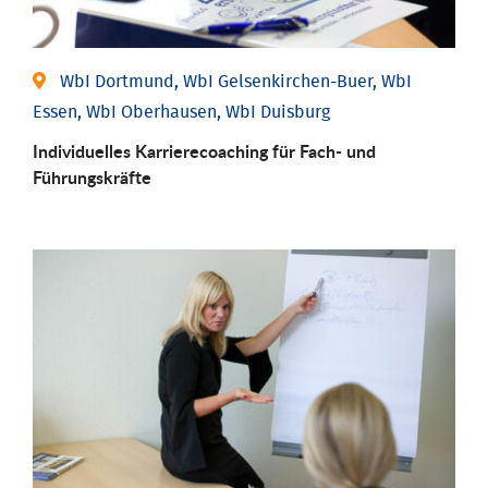
WbI Dortmund, WbI Gelsenkirchen-Buer, WbI
Essen, WbI Oberhausen, WbI Duisburg
Individu­elles Karrierecoaching für Fach-­ und
Führungs­kräfte