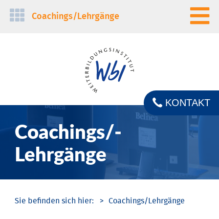
Navigation
Coachings/­Lehrgänge
überspringen
KONTAKT
Coachings/­
Lehrgänge
Coachings/­Lehrgänge