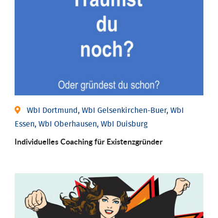
WbI Dortmund, WbI Gelsenkirchen-Buer, WbI
Essen, WbI Oberhausen, WbI Duisburg
Individu­elles Coaching für Existenz­gründer