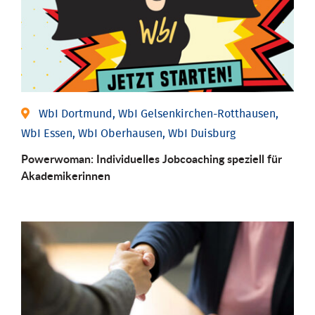
WbI Dortmund, WbI Gelsenkirchen-Rotthausen,
WbI Essen, WbI Oberhausen, WbI Duisburg
Powerwoman: Individu­elles Job­coaching speziell für
Aka­demiker­innen