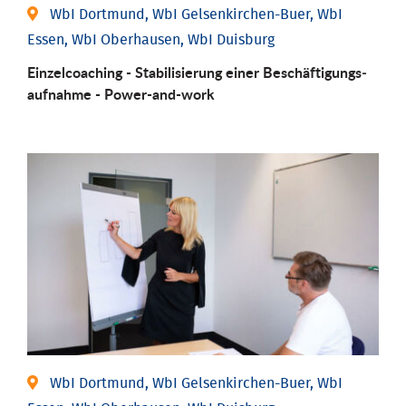
WbI Dortmund, WbI Gelsenkirchen-Buer, WbI
Essen, WbI Oberhausen, WbI Duisburg
Einzel­coaching - Stabili­sierung einer Be­schäftigungs­
aufnahme - Power-and-work
WbI Dortmund, WbI Gelsenkirchen-Buer, WbI