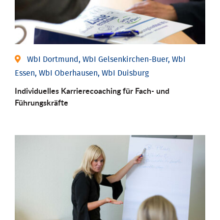
WbI Dortmund, WbI Gelsenkirchen-Buer, WbI
Essen, WbI Oberhausen, WbI Duisburg
Individu­elles Karrierecoaching für Fach-­ und
Führungs­kräfte