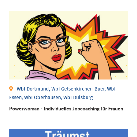
WbI Dortmund, WbI Gelsenkirchen-Buer, WbI
Essen, WbI Oberhausen, WbI Duisburg
Powerwoman - Individu­elles Job­coaching für Frauen