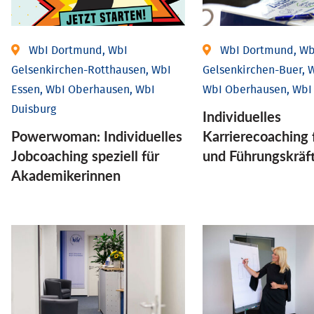
WbI Dortmund, WbI
WbI Dortmund, Wb
Gelsenkirchen-Rotthausen, WbI
Gelsenkirchen-Buer, W
Essen, WbI Oberhausen, WbI
WbI Oberhausen, WbI
Duisburg
Individu­elles
Powerwoman: Individu­elles
Karrierecoaching 
Job­coaching speziell für
und Führungs­kräf
Aka­demiker­innen