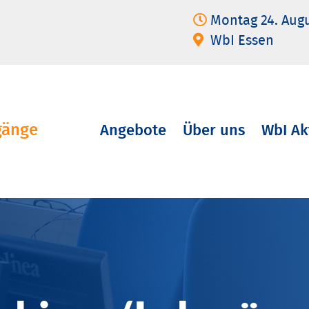
Montag 24. Aug
WbI Essen
gänge
Angebote
Über uns
WbI Ak
Navigation
überspringen