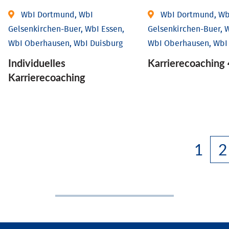
WbI Dortmund, WbI
WbI Dortmund, Wb
Gelsenkirchen-Buer, WbI Essen,
Gelsenkirchen-Buer, W
WbI Oberhausen, WbI Duisburg
WbI Oberhausen, WbI
Individu­elles
Karriere­coaching 
Karrierecoaching
1
2