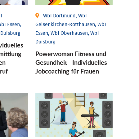
I
WbI Dortmund, WbI
bI Essen,
Gelsenkirchen-Rotthausen, WbI
 Duisburg
Essen, WbI Oberhausen, WbI
Duisburg
viduelles
mittlung
Powerwoman Fitness und
en
Gesund­heit - Individu­elles
ruf
Job­coaching für Frauen