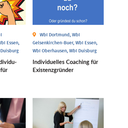
I
WbI Dortmund, WbI
bI Essen,
Gelsenkirchen-Buer, WbI Essen,
 Duisburg
WbI Oberhausen, WbI Duisburg
ividu­
Individu­elles Coaching für
 für
Existenz­gründer