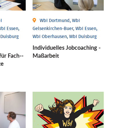
I
WbI Dortmund, WbI
bI Essen,
Gelsenkirchen-Buer, WbI Essen,
 Duisburg
WbI Oberhausen, WbI Duisburg
Individu­elles Job­coaching -
für Fach-­
Maßarbeit
te