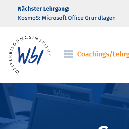
Nächster Lehrgang:
KosmoS: Microsoft Office Grund­lagen
Coachings/­Lehr
Navigation
überspringen