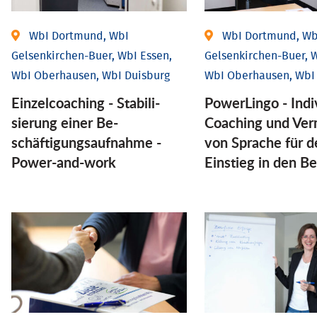
WbI Dortmund, WbI
WbI Dortmund, Wb
Gelsenkirchen-Buer, WbI Essen,
Gelsenkirchen-Buer, W
WbI Oberhausen, WbI Duisburg
WbI Oberhausen, WbI
Einzel­coaching - Stabili­
PowerLingo - Indi
sierung einer Be­
Coaching und Ver
schäftigungs­aufnahme -
von Sprache für d
Power-and-work
Einstieg in den Be