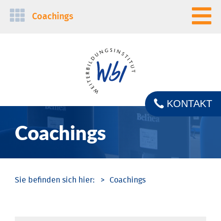
Navigation
Coachings
überspringen
KONTAKT
Coachings
Coachings