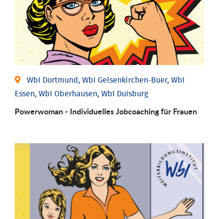
WbI Dortmund, WbI Gelsenkirchen-Buer, WbI
Essen, WbI Oberhausen, WbI Duisburg
Powerwoman - Individu­elles Job­coaching für Frauen