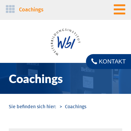
Navigation
Coachings
überspringen
KONTAKT
Coachings
Coachings