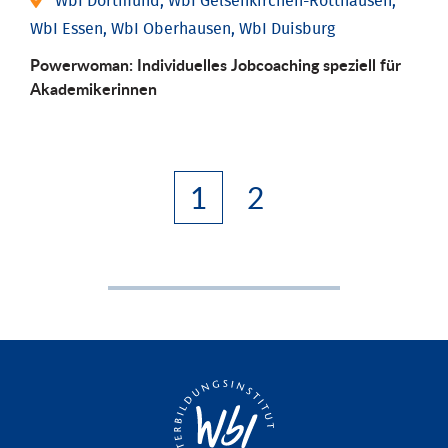
WbI Dortmund, WbI Gelsenkirchen-Rotthausen,
WbI Essen, WbI Oberhausen, WbI Duisburg
Powerwoman: Individu­elles Job­coaching speziell für
Aka­demiker­innen
1
2