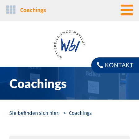
Navigation
Coachings
überspringen
KONTAKT
Coachings
Coachings