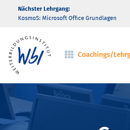
Nächster Lehrgang:
KosmoS: Microsoft Office Grund­lagen
Coachings/­Lehr
Navigation
überspringen