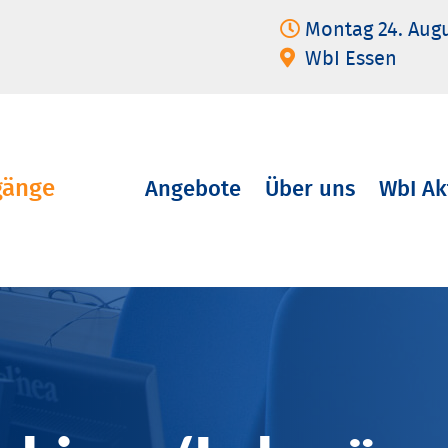
Montag 24. Aug
WbI Essen
gänge
Angebote
Über uns
WbI Ak
Navigation
überspringen