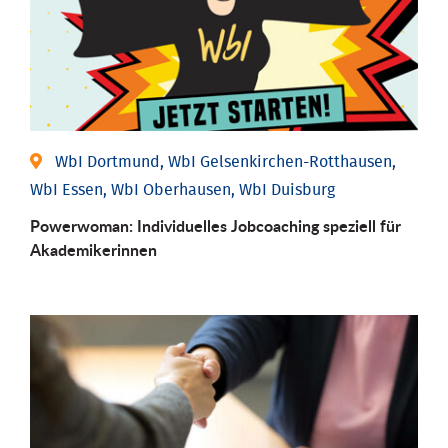
WbI Dortmund, WbI Gelsenkirchen-Rotthausen,
WbI Essen, WbI Oberhausen, WbI Duisburg
Powerwoman: Individu­elles Job­coaching speziell für
Aka­demiker­innen