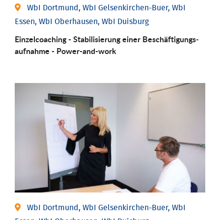
WbI Dortmund, WbI Gelsenkirchen-Buer, WbI
Essen, WbI Oberhausen, WbI Duisburg
Einzel­coaching - Stabili­sierung einer Be­schäftigungs­
aufnahme - Power-and-work
WbI Dortmund, WbI Gelsenkirchen-Buer, WbI