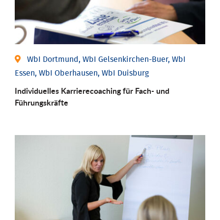
WbI Dortmund, WbI Gelsenkirchen-Buer, WbI
Essen, WbI Oberhausen, WbI Duisburg
Individu­elles Karrierecoaching für Fach-­ und
Führungs­kräfte