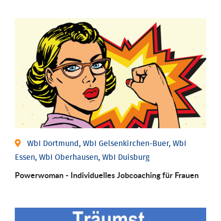
WbI Dortmund, WbI Gelsenkirchen-Buer, WbI
Essen, WbI Oberhausen, WbI Duisburg
Powerwoman - Individu­elles Job­coaching für Frauen