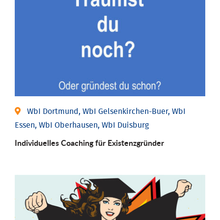
WbI Dortmund, WbI Gelsenkirchen-Buer, WbI
Essen, WbI Oberhausen, WbI Duisburg
Individu­elles Coaching für Existenz­gründer