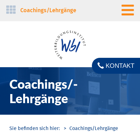
Navigation
Coachings/­Lehrgänge
überspringen
KONTAKT
Coachings/­
Lehrgänge
Coachings/­Lehrgänge