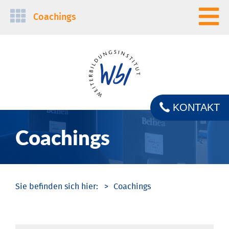
Navigation
Coachings
überspringen
KONTAKT
Coachings
Coachings