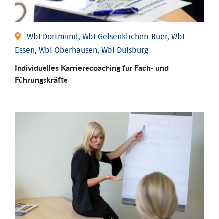
WbI Dortmund, WbI Gelsenkirchen-Buer, WbI
Essen, WbI Oberhausen, WbI Duisburg
Individu­elles Karrierecoaching für Fach-­ und
Führungs­kräfte