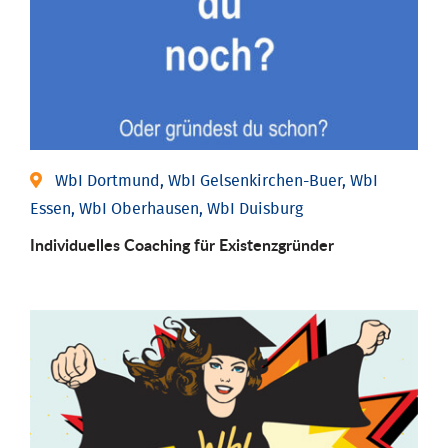
WbI Dortmund, WbI Gelsenkirchen-Buer, WbI
Essen, WbI Oberhausen, WbI Duisburg
Individu­elles Coaching für Existenz­gründer