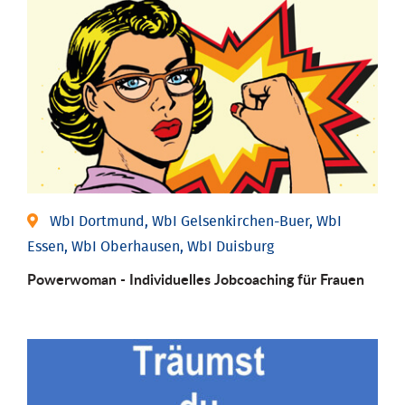
WbI Dortmund, WbI Gelsenkirchen-Buer, WbI
Essen, WbI Oberhausen, WbI Duisburg
Powerwoman - Individu­elles Job­coaching für Frauen