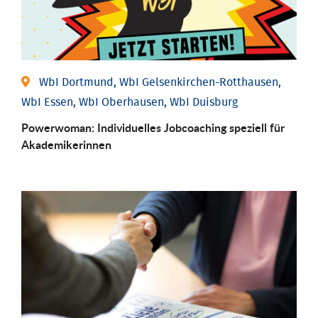
WbI Dortmund, WbI Gelsenkirchen-Rotthausen,
WbI Essen, WbI Oberhausen, WbI Duisburg
Powerwoman: Individu­elles Job­coaching speziell für
Aka­demiker­innen