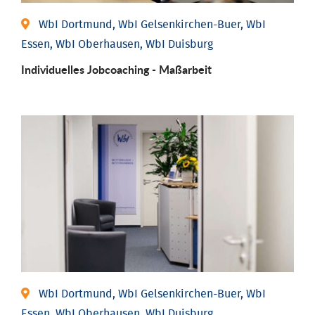
WbI Dortmund, WbI Gelsenkirchen-Buer, WbI
Essen, WbI Oberhausen, WbI Duisburg
Individu­elles Job­coaching - Maßarbeit
WbI Dortmund, WbI Gelsenkirchen-Buer, WbI
Essen, WbI Oberhausen, WbI Duisburg