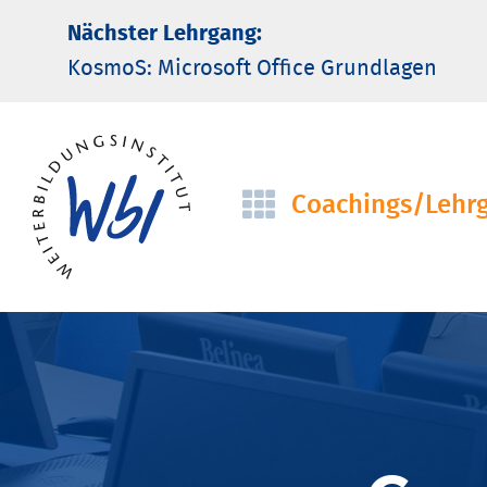
Nächster Lehrgang:
KosmoS: Microsoft Office Grund­lagen
Coachings/­Lehr
Navigation
überspringen