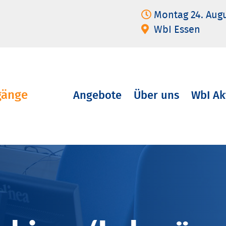
Montag 24. Aug
WbI Essen
gänge
Angebote
Über uns
WbI Ak
Navigation
überspringen