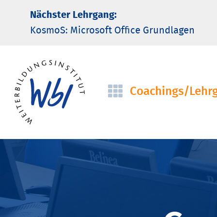
Nächster Lehrgang:
KosmoS: Microsoft Office Grund­lagen
Coachings/­Lehr
Navigation
überspringen