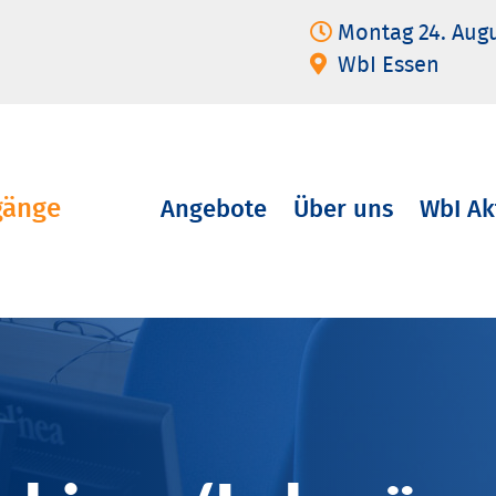
Montag 24. Aug
WbI Essen
gänge
Angebote
Über uns
WbI Ak
Navigation
überspringen