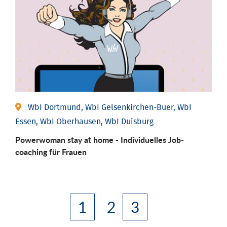
WbI Dortmund, WbI Gelsenkirchen-Buer, WbI
Essen, WbI Oberhausen, WbI Duisburg
Powerwoman stay at home - Individu­elles Job­
coaching für Frauen
1
2
3