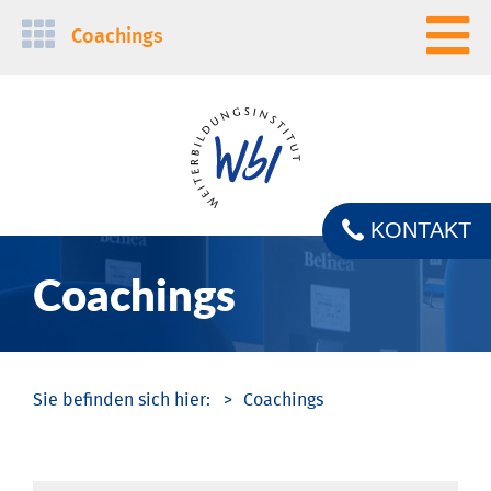
Navigation
Coachings
überspringen
KONTAKT
Coachings
Coachings